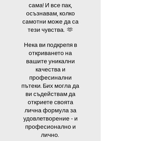
сама! И все пак,
осъзнавам, колко
самотни може да са
тези чувства. 🫶
Нека ви подкрепя в
откриването на
вашите уникални
качества и
професинални
пътеки. Бих могла да
ви съдействам да
откриете своята
лична формула за
удовлетворение - и
професионално и
лично.