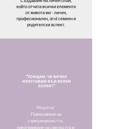
Създаване на личен план,
който отчита всички елементи
от живота ми - личен,
професионален, and семеен и
родителски аспект.
"Усещам, че вечно
изоставам във всеки
аспект."
Резултат:
Повишаване на
самоувереността ,
преоткриване на смелостта и