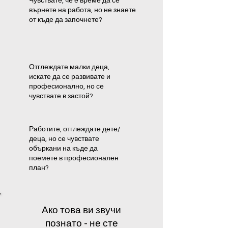
Чувствате, че е време да се
върнете на работа, но не знаете
от къде да започнете?
Отглеждате малки деца,
искате да се развивате и
професионално, но се
чувствате в застой?
Работите, отглеждате дете/
деца, но се чувствате
объркани на къде да
поемете в професионален
план?
Ако това ви звучи
познато - не сте