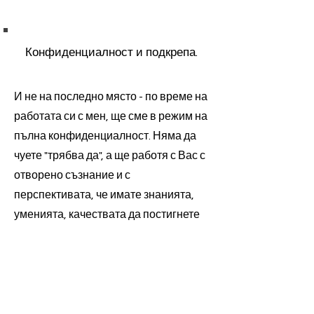
Конфиденциалност и подкрепа.
И не на последно място - по време на
работата си с мен, ще сме в режим на
пълна конфиденциалност. Няма да
чуете "трябва да", а ще работя с Вас с
отворено съзнание и с
перспективата, че имате знанията,
уменията, качествата да постигнете
Вашето какво и защо.
Все още не сте сигурни?