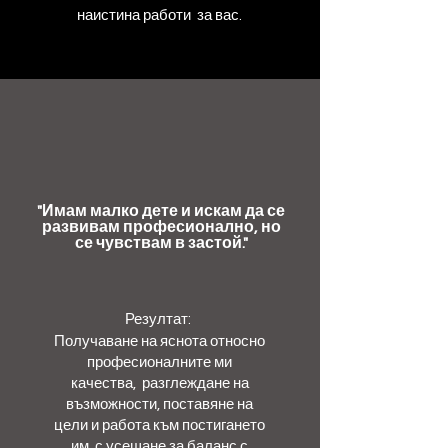
наистина работи за вас.
​"
Имам малко дете и искам да се
развивам професионално, но
се чувствам в застой."
Резултат:
Получаване на яснота относно
професионалните ми
качества, разглеждане на
възможности, поставяне на
цели и работа към постигането
им, с усещане за баланс с