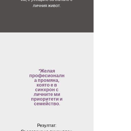
личния живот.
"Желая
професионалн
а промяна,
която е в
синхрон с
личните ми
приоритети и
семейство.
Резултат: