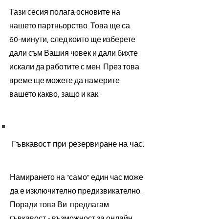
Тази сесия полага основите на
нашето партньорство. Това ще са
60-минути, след които ще изберете
дали съм Вашия човек и дали бихте
искали да работите с мен. През това
време ще можете да намерите
вашето какво, защо и как.
Гъвкавост при резервиране на час.
Намирането на "само" един час може
да е изключително предизвикателно.
Поради това Ви предлагам
гъвкавост - възможност за онлайн