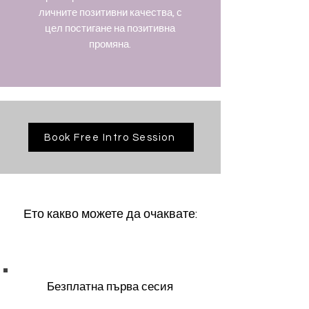
личните позитивни качества, с
цел постигане на позитивна
промяна.
Book Free Intro Session
Ето какво можете да очаквате:
Безплатна първа сесия