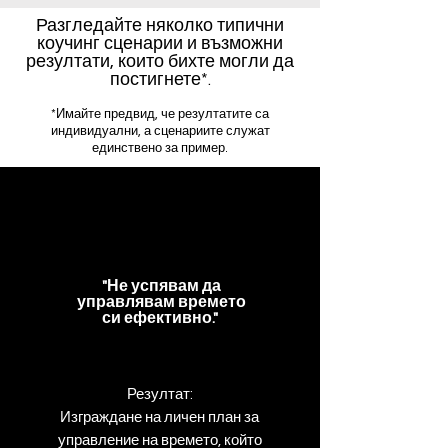
Разгледайте няколко типични
коучинг сценарии и възможни
резултати, които бихте могли да
постигнете*.
*Имайте предвид, че резултатите са
индивидуални, а сценариите служат
единствено за пример.
"Не успявам да
управлявам времето
си ефективно."
Резултат:
Изграждане на личен план за
управление на времето, който