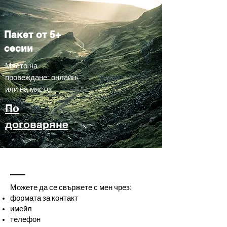
Пакет от 5+
сесии
Място на
провеждане: онлайн
или на място
По
договаряне
Можете да се свържете с мен чрез:
формата за контакт
имейл
телефон