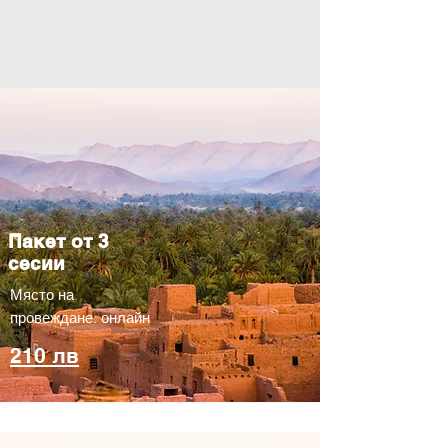
Пакет от 3
сесии
Място на
провеждане: онлайн
210 лв