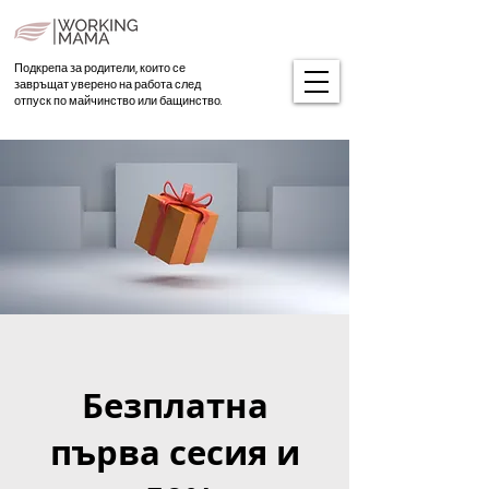
Подкрепа за родители, които се
завръщат уверено на работа след
отпуск по майчинство или бащинство.
Безплатна
първа сесия и