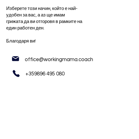
Изберете този начин, който е най-
удобен за вас, а аз ще имам
грижата да ви отгоровя в рамките на
един работен ден.
Благодаря ви!
office@workingmama.coach
+359896 495 080
Working Mama
Sofiya Dimitrova