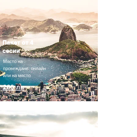
Пакет от 4
сесии
Място на
провеждане: онлайн
или на място
280 лв