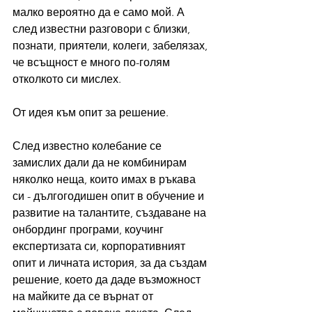
малко вероятно да е само мой. А 
след известни разговори с близки, 
познати, приятели, колеги, забелязах, 
че всъщност е много по-голям 
отколкото си мислех.
От идея към опит за решение.
След известно колебание се 
замислих дали да не комбинирам 
няколко неща, които имах в ръкава 
си - дългогодишен опит в обучение и 
развитие на талантите, създаване на 
онбординг програми, коучинг 
експертизата си, корпоративният 
опит и личната история, за да създам 
решение, което да даде възможност 
на майките да се върнат от 