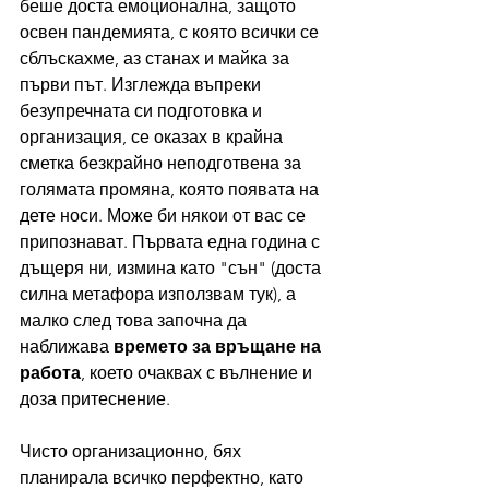
беше доста емоционална, защото 
освен пандемията, с която всички се 
сблъскахме, аз станах и майка за 
първи път. Изглежда въпреки 
безупречната си подготовка и 
организация, се оказах в крайна 
сметка безкрайно неподготвена за 
голямата промяна, която появата на 
дете носи. Може би някои от вас се 
припознават. Първата една година с 
дъщеря ни, измина като "сън" (доста 
силна метафора използвам тук), а 
малко след това започна да 
наближава 
времето за връщане на 
работа
, което очаквах с вълнение и 
доза притеснение.
Чисто организационно, бях 
планирала всичко перфектно, като 