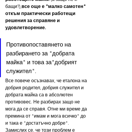
бащи?),
все още е "малко самотен" 
откъм практически работещи 
решения за справяне и 
удовлетворение.
Противопоставянето на 
разбирането за "добрата 
майка" и това за"добрият 
служител".
Все повече осъзнавах, че еталона на 
добрия родител, добрия служител и 
добрата майка са в абсолютен 
противовес. Не разбирах защо не 
мога да се справя. Отне ми време да 
премина от "имам и мога всичко" до 
и така е "достатъчно добре". 
Замислих се, че този проблем е 