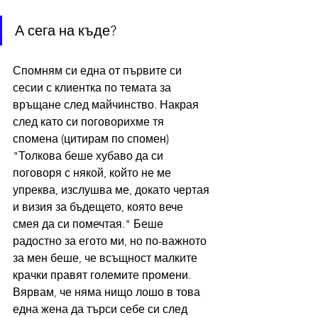
А сега на къде?
Спомням си една от първите си 
сесии с клиентка по темата за 
връщане след майчинство. Накрая 
след като си поговорихме тя 
спомена (цитирам по спомен) 
"Толкова беше хубаво да си 
поговоря с някой, който не ме 
упреква, изслушва ме, докато чертая 
и визия за бъдещето, която вече 
смея да си помечтая." Беше 
радостно за егото ми, но по-важното 
за мен беше, че всъщност малките 
крачки правят големите промени. 
Вярвам, че няма нищо лошо в това 
една жена да търси себе си след 