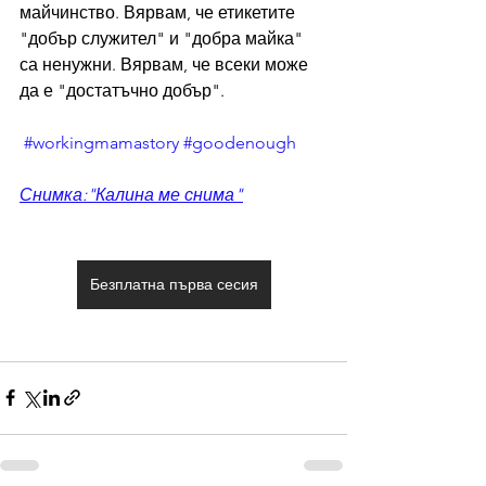
майчинство. Вярвам, че етикетите 
"добър служител" и "добра майка" 
са ненужни. Вярвам, че всеки може 
да е "достатъчно добър".
#workingmamastory
#goodenough
Снимка:"Калина ме снима"
Безплатна първа сесия