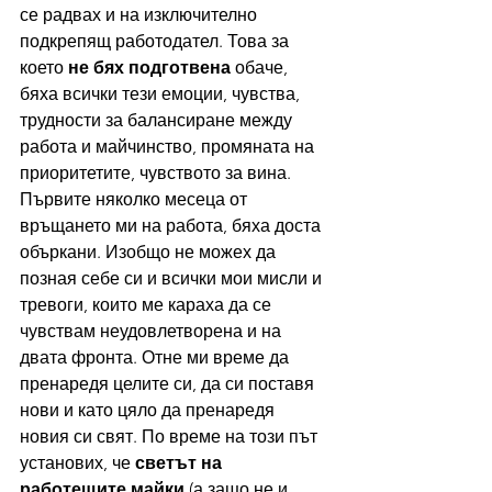
се радвах и на изключително 
подкрепящ работодател. Това за 
което 
не бях подготвена
 обаче, 
бяха всички тези емоции, чувства, 
трудности за балансиране между 
работа и майчинство, промяната на 
приоритетите, чувството за вина. 
Първите няколко месеца от 
връщането ми на работа, бяха доста 
объркани. Изобщо не можех да 
позная себе си и всички мои мисли и 
тревоги, които ме караха да се 
чувствам неудовлетворена и на 
двата фронта. Отне ми време да 
пренаредя целите си, да си поставя 
нови и като цяло да пренаредя 
новия си свят. По време на този път 
установих, че 
светът на 
работещите майки
 (а защо не и 