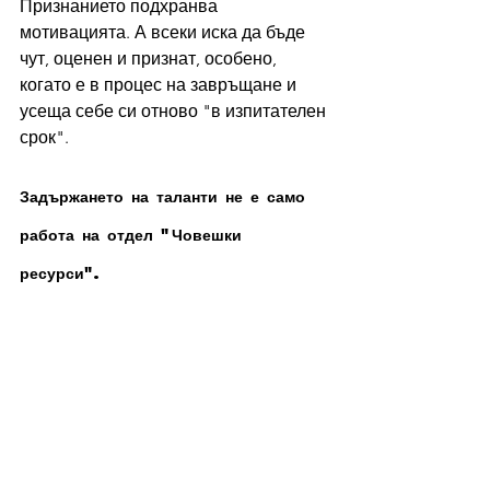
Признанието подхранва 
мотивацията. А всеки иска да бъде 
чут, оценен и признат, особено, 
когато е в процес на завръщане и 
усеща себе си отново "в изпитателен 
срок".
Задържането на таланти не е само 
работа на отдел "Човешки 
ресурси".
В крайна сметка задържането на 
служителите не е само грижа на ЧР. 
То е работа на всички. Независимо 
дали сте мениджър, колега или 
човек, който се връща след 
майчинство – всеки има силата да 
влияе на средата около себе си, 