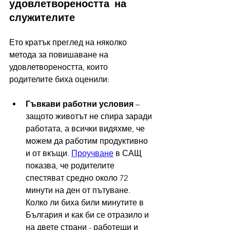
удовлетвореността на 
служителите
Ето кратък преглед на няколко 
метода за повишаване на 
удовлетвореността, които 
родителите биха оценили:
Гъвкави работни условия
 – 
защото животът не спира заради 
работата, а всички видяхме, че 
можем да работим продуктивно 
и от вкъщи. 
Проучване
 в САЩ 
показва, че родителите 
спестяват средно около 72 
минути на ден от пътуване. 
Колко ли биха били минутите в 
България и как би се отразило и 
на двете страни - работещи и 