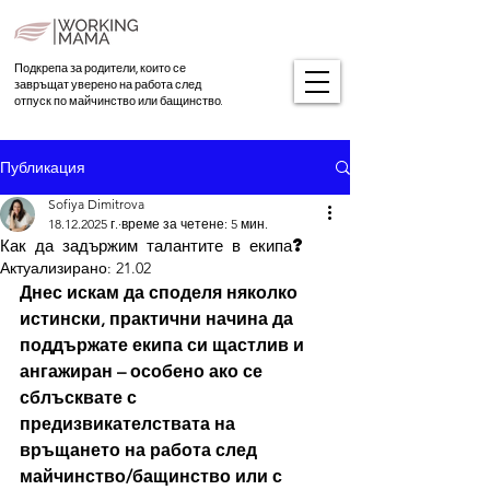
Подкрепа за родители, които се
завръщат уверено на работа след
отпуск по майчинство или бащинство.
Публикация
Sofiya Dimitrova
18.12.2025 г.
време за четене: 5 мин.
Как да задържим талантите в екипа?
Актуализирано:
21.02
Днес искам да споделя няколко 
истински, практични начина да 
поддържате екипа си щастлив и 
ангажиран – особено ако се 
сблъсквате с 
предизвикателствата на 
връщането на работа след 
майчинство/бащинство или с 