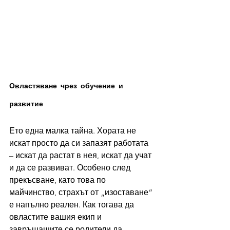
Овластяване чрез обучение и 
развитие
Ето една малка тайна. Хората не 
искат просто да си запазят работата 
– искат да растат в нея, искат да учат 
и да се развиват. Особено след 
прекъсване, като това по 
майчинство, страхът от „изоставане“ 
е напълно реален. Как тогава да 
овластите вашия екип и 
завръщащите се родители да 