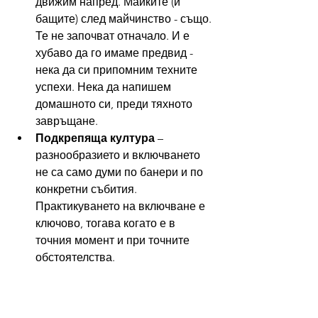
движим напред. Майките (и 
бащите) след майчинство - също. 
Те не започват отначало. И е 
хубаво да го имаме предвид - 
нека да си припомним техните 
успехи. Нека да напишем 
домашното си, преди тяхното 
завръщане.
Подкрепяща култура
 – 
разнообразието и включването 
не са само думи по банери и по 
конкретни събития. 
Практикуването на включване е 
ключово, тогава когато е в 
точния момент и при точните 
обстоятелства.