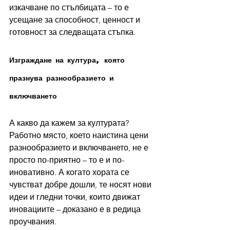
изкачване по стълбицата – то е 
усещане за способност, ценност и 
готовност за следващата стъпка.
Изграждане на култура, която 
празнува разнообразието и 
включването
А какво да кажем за културата? 
Работно място, което наистина цени 
разнообразието и включването, не е 
просто по-приятно – то е и по-
иновативно. А когато хората се 
чувстват добре дошли, те носят нови 
идеи и гледни точки, които движат 
иновациите – доказано е в редица 
проучвания.