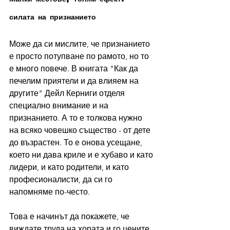
силата на признанието
Може да си мислите, че признанието 
е просто потупване по рамото, но то 
е много повече. В книгата "Как да 
печелим приятели и да влияем на 
другите" Дейл Керниги отделя 
специално внимание и на 
признанието. А то е толкова нужно 
на всяко човешко същество - от дете 
до възрастен. То е онова усещане, 
което ни дава криле и е хубаво и като 
лидери, и като родители, и като 
професионалисти, да си го 
напомняме по-често.
Това е начинът да покажете, че 
виждате труда на хората и го цените. 