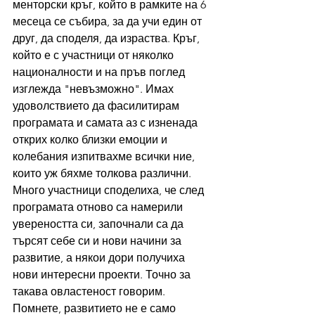
менторски кръг, който в рамките на 6 
месеца се събира, за да учи един от 
друг, да споделя, да израства. Кръг, 
който е с участници от няколко 
националности и на пръв поглед 
изглежда "невъзможно". Имах 
удоволствието да фасилитирам 
програмата и самата аз с изненада 
открих колко близки емоции и 
колебания изпитвахме всички ние, 
които уж бяхме толкова различни. 
Много участници споделиха, че след 
програмата отново са намерили 
увереността си, започнали са да 
търсят себе си и нови начини за 
развитие, а някои дори получиха 
нови интересни проекти. Точно за 
такава овластеност говорим. 
Помнете, развитието не е само 