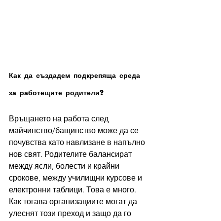
Как да създадем подкрепяща среда 
за работещите родители?
Връщането на работа след 
майчинство/бащинство може да се 
почувства като навлизане в напълно 
нов свят. Родителите балансират 
между ясли, болести и крайни 
срокове, между училищни курсове и 
електронни таблици. Това е много. 
Как тогава организациите могат да 
улеснят този преход и защо да го 