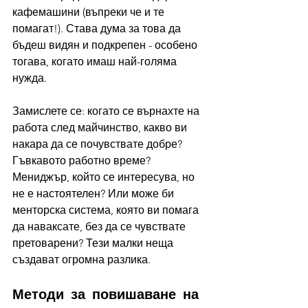
кафемашини (въпреки че и те 
помагат!). Става дума за това да 
бъдеш видян и подкрепен - особено 
тогава, когато имаш най-голяма 
нужда.
Замислете се: когато се върнахте на 
работа след майчинство, какво ви 
накара да се почувствате добре? 
Гъвкавото работно време? 
Мениджър, който се интересува, но 
не е настоятелен? Или може би 
менторска система, която ви помага 
да наваксате, без да се чувствате 
претоварени? Тези малки неща 
създават огромна разлика.
Методи за повишаване на 