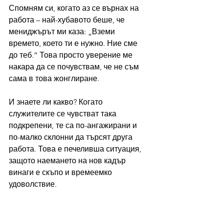
Спомням си, когато аз се върнах на 
работа – най-хубавото беше, че 
мениджърът ми каза: „Вземи 
времето, което ти е нужно. Ние сме 
до теб.“ Това просто уверение ме 
накара да се почувствам, че не съм 
сама в това жонглиране.
И знаете ли какво? Когато 
служителите се чувстват така 
подкрепени, те са по-ангажирани и 
по-малко склонни да търсят друга 
работа. Това е печеливша ситуация, 
защото наемането на нов кадър 
винаги е скъпо и времеемко 
удоволствие.